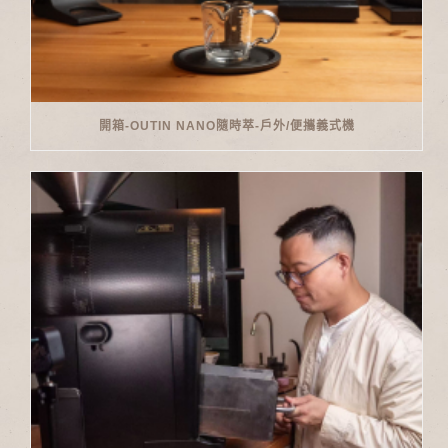
開箱-OUTIN NANO隨時萃-戶外/便攜義式機