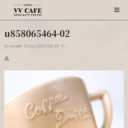
u858065464-02
By
vvcafe
Posted
2023-02-16
In