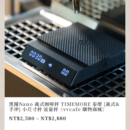
黑鏡Nano 義式咖啡秤 TIMEMORE 泰摩 {義式&
手沖} 小尺寸秤 流量秤《vvcafe 購物商城》
NT$
2,580
–
NT$
2,880