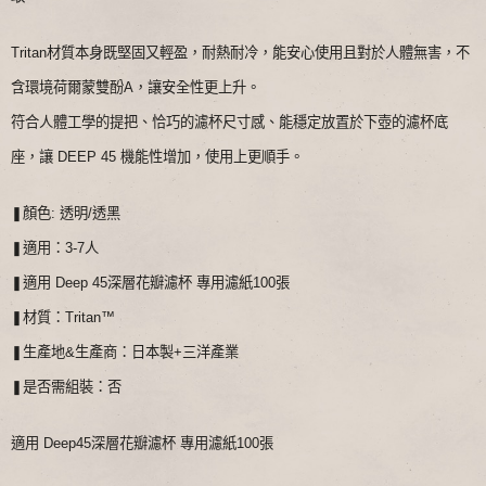
Tritan材質本身既堅固又輕盈，耐熱耐冷，能安心使用且對於人體無害，不
含環境荷爾蒙雙酚A，讓安全性更上升。
符合人體工學的提把、恰巧的濾杯尺寸感、能穩定放置於下壺的濾杯底
座，讓 DEEP 45 機能性增加，使用上更順手。
❚顏色: 透明/透黑
❚適用：3-7人
❚適用 Deep 45深層花瓣濾杯 專用濾紙100張
❚材質：Tritan™
❚生產地&生產商：日本製+三洋產業
❚是否需組裝：否
適用 Deep45深層花瓣濾杯 專用濾紙100張