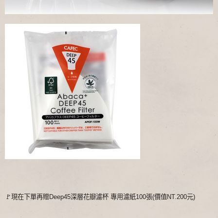
🚩現在下單再贈Deep45深層花瓣濾杯 專用濾紙100張(價值NT.200元)