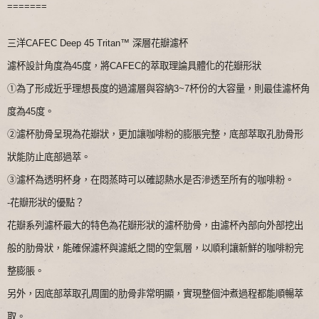
=======
三洋CAFEC Deep 45 Tritan™ 深層花瓣濾杯
濾杯設計角度為45度，將CAFEC的萃取理論具體化的花瓣形狀
①為了形成近乎理想長度的過濾層與容納3~7杯份的大容量，則最佳濾杯角
度為45度。
②濾杯肋骨呈現為花瓣狀，更加讓咖啡粉的膨脹完整，底部萃取孔肋骨形
狀能防止底部過萃。
③濾杯為透明杯身，在悶蒸時可以確認熱水是否滲透至所有的咖啡粉。
-花瓣形狀的優點？
花瓣系列濾杯最大的特色為花瓣形狀的濾杯肋骨，由濾杯內部向外部挖出
般的肋骨狀，能確保濾杯與濾紙之間的空氣層，以順利讓新鮮的咖啡粉完
整膨脹。
另外，因底部萃取孔周圍的肋骨非常明顯，實現整個沖煮過程都能順暢萃
取。