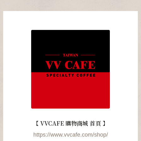
【 VVCAFE 購物商城 首頁 】
https://www.vvcafe.com/shop/