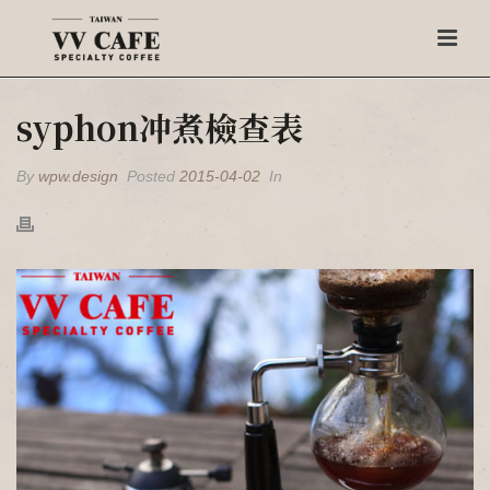
syphon冲煮檢查表
By
wpw.design
Posted
2015-04-02
In