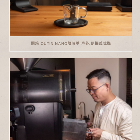
開箱-OUTIN NANO隨時萃-戶外/便攜義式機