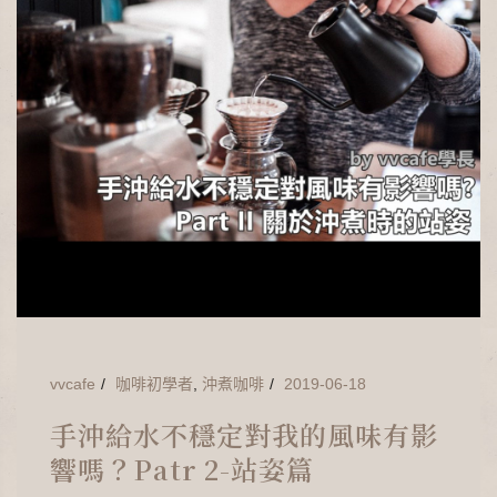
vvcafe
咖啡初學者
,
沖煮咖啡
2019-06-18
手沖給水不穩定對我的風味有影
響嗎？Patr 2-站姿篇