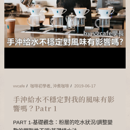
vvcafe
咖啡初學者
,
沖煮咖啡
2019-06-17
手沖給水不穩定對我的風味有影
響嗎？Patr 1
PART 1-基礎觀念：粉層的吃水狀況/調整變