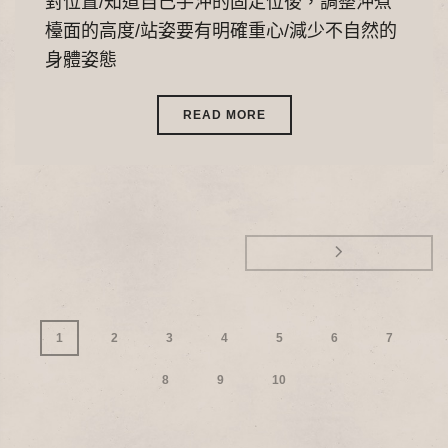
對位置/知道自己手沖的固定位後，調整沖煮
檯面的高度/站姿要有明確重心/減少不自然的
身體姿態
READ MORE
1
2
3
4
5
6
7
8
9
10