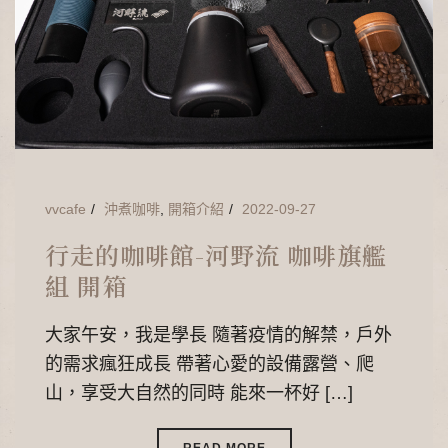
vvcafe
沖煮咖啡
,
開箱介紹
2022-09-27
行走的咖啡館-河野流 咖啡旗艦
組 開箱
大家午安，我是學長 隨著疫情的解禁，戶外
的需求瘋狂成長 帶著心愛的設備露營、爬
山，享受大自然的同時 能來一杯好 […]
READ MORE