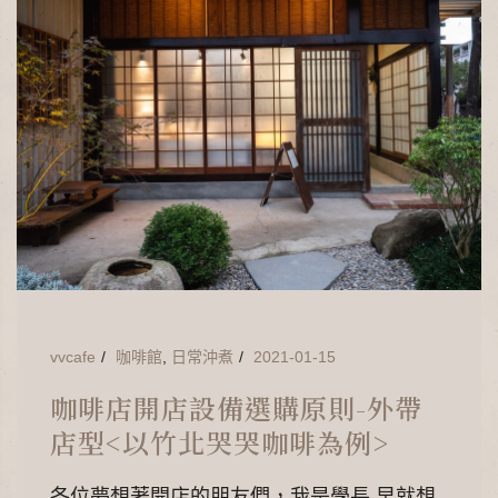
vvcafe
咖啡館
,
日常沖煮
2021-01-15
咖啡店開店設備選購原則-外帶
店型<以竹北哭哭咖啡為例>
各位夢想著開店的朋友們，我是學長 早就想