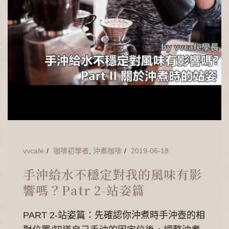
vvcafe
咖啡初學者
,
沖煮咖啡
2019-06-18
手沖給水不穩定對我的風味有影
響嗎？Patr 2-站姿篇
PART 2-站姿篇：先確認你沖煮時手沖壺的相