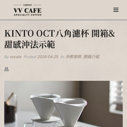
KINTO OCT八角濾杯 開箱&
甜感沖法示範
By
vvcafe
Posted
2018-04-25
In
沖煮咖啡
,
開箱介紹