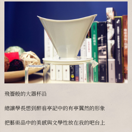
飛簷般的大器杯沿
總讓學長想到醉翁亭記中的有亭翼然的形象
把藝術品中的美感與文學性放在我的吧台上