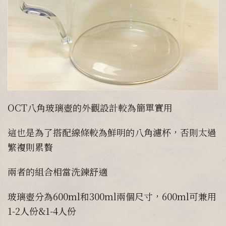
OCT八角玻璃壺的外觀設計較為簡單實用
這也是為了搭配線條較為鮮明的八角濾杯，否則太過
繁複則累贅
兩者的組合相當洗鍊舒適
玻璃壺分為600ml和300ml兩個尺寸，600ml可兼用
1-2人份&1-4人份