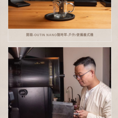
開箱-OUTIN NANO隨時萃-戶外/便攜義式機