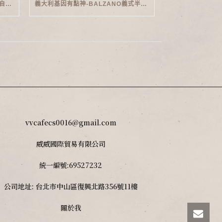
家用義式傳奇-PHILIPS SAECO半自動義式咖啡機(EMS5110)開箱
義大利基因有點神-BALZANO義式半自動雙膠囊3 IN 1咖啡機開箱
vvcafecs0016@gmail.com
威威國際貿易有限公司
統一編號:69527232
公司地址: 台北市中山區復興北路356號11樓
關於我