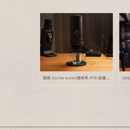
開箱-OUTIN NANO隨時萃-戶外/便攜義式機