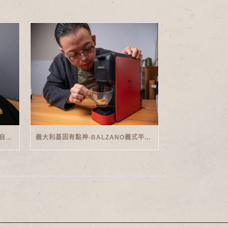
家用義式傳奇-PHILIPS SAECO半自動義式咖啡機(EMS5110)開箱
義大利基因有點神-BALZANO義式半自動雙膠囊3 IN 1咖啡機開箱