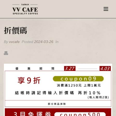
折價碼
By
vvcafe
Posted
2024-03-26
In