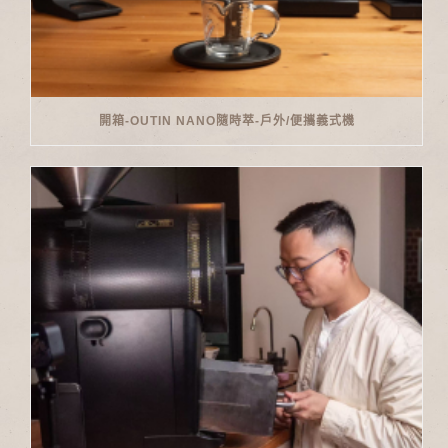
開箱-OUTIN NANO隨時萃-戶外/便攜義式機