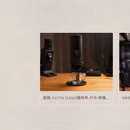
開箱-OUTIN NANO隨時萃-戶外/便攜義式機