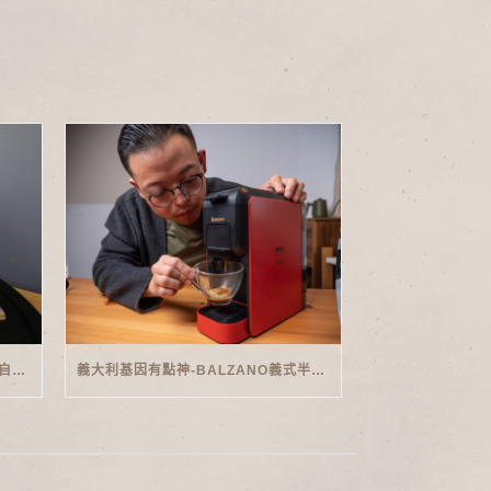
家用義式傳奇-PHILIPS SAECO半自動義式咖啡機(EMS5110)開箱
義大利基因有點神-BALZANO義式半自動雙膠囊3 IN 1咖啡機開箱